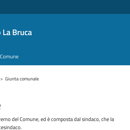
 La Bruca
il Comune
>
Giunta comunale
e
verno del Comune, ed è composta dal sindaco, che la
icesindaco.