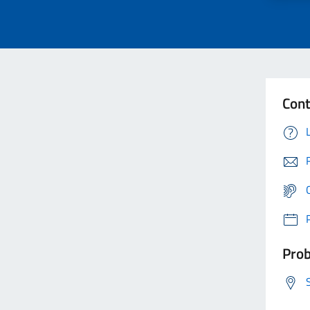
Cont
Prob