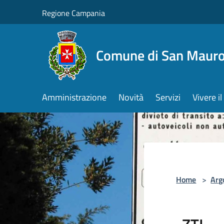
Salta al contenuto principale
Regione Campania
Comune di San Mauro
Amministrazione
Novità
Servizi
Vivere 
Home
>
Arg