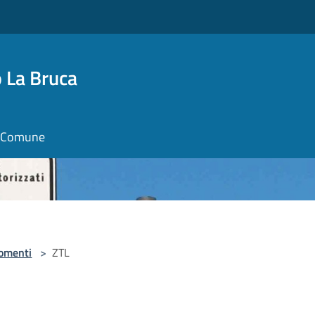
 La Bruca
il Comune
omenti
>
ZTL