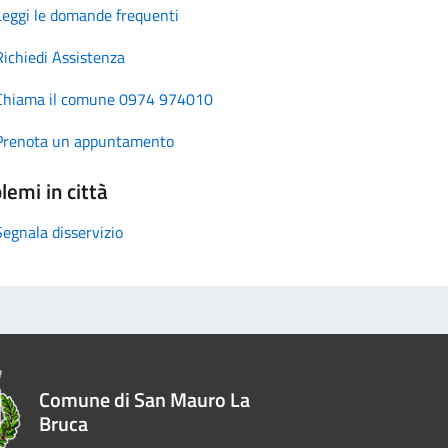
Leggi le domande frequenti
Richiedi Assistenza
Chiama il comune 0974 974010
Prenota un appuntamento
lemi in città
Segnala disservizio
Comune di San Mauro La
Bruca