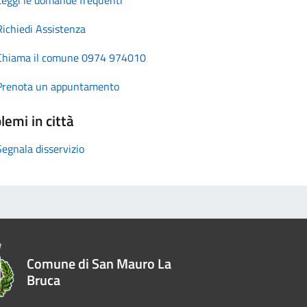
Richiedi Assistenza
Chiama il comune 0974 974010
Prenota un appuntamento
lemi in città
Segnala disservizio
Comune di San Mauro La
Bruca