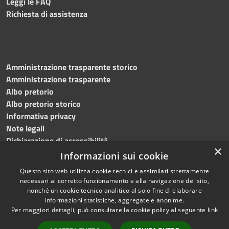
Leggi le FAQ
Richiesta di assistenza
Amministrazione trasparente storico
Amministrazione trasparente
Albo pretorio
Albo pretorio storico
Informativa privacy
Note legali
Dichiarazione di accessibilità
×
Informazioni sui cookie
Questo sito web utilizza cookie tecnici e assimilati strettamente
necessari al corretto funzionamento e alla navigazione del sito,
RSS
Copyright © 2023 •
nonché un cookie tecnico analitico al solo fine di elaborare
informazioni statistiche, aggregate e anonime.
Accessibilità
Comune di San Mauro La
Per maggiori dettagli, può consultare la cookie policy al seguente
link
Privacy
Bruca • Powered by
Cookie
Municipium
•
Redazione