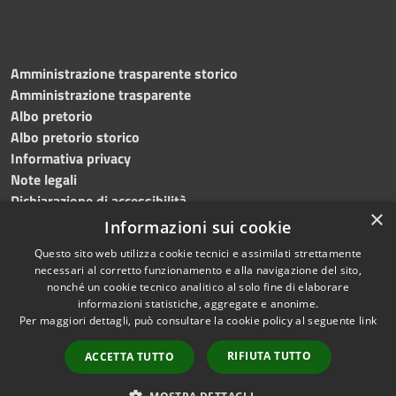
Amministrazione trasparente storico
Amministrazione trasparente
Albo pretorio
Albo pretorio storico
Informativa privacy
Note legali
Dichiarazione di accessibilità
×
Informazioni sui cookie
Questo sito web utilizza cookie tecnici e assimilati strettamente
necessari al corretto funzionamento e alla navigazione del sito,
RSS
Copyright © 2023 •
nonché un cookie tecnico analitico al solo fine di elaborare
Accessibilità
Comune di San Mauro La
informazioni statistiche, aggregate e anonime.
Per maggiori dettagli, può consultare la cookie policy al seguente
link
Privacy
Bruca • Powered by
Cookie
Municipium
•
Redazione
RIFIUTA TUTTO
ACCETTA TUTTO
Mappa del sito
Whistleblowing